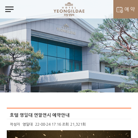
notes
예 약
객실 예약
벨라셰나 예약
호텔 영일대 연말연시 예약안내
작성자
영일대
22-08-24 17:16
조회
21,321회
본문