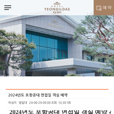
notes
예 약
객실 예약
벨라셰나 예약
2024년도 포항공대 면접일 객실 예약
작성자
영일대
24-08-29 09:09
조회
10,931회
본문
2024년도 포항공대 면접일 객실 예약