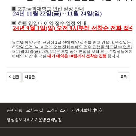
▣ 포항공과대학교 면접 일정 안내
24년 11월 22일(금) ~ 11월 24일(일)
▣ 호텔 영일대 예약 접수 일정 안내
24년 9월 1일(일) 오전 9시부터 선착순 전화 접수
※ 호텔 예약 관리 규정상 2달 전에 예약 접수를 받고 있으나, 면접일은
※
당일 오전 9시 이전에 오는 전화는 예약 접수 진행을 해드릴 수 없음
을
※ 11월 22일(금), 23일(토)은 포항 공대 면접을 보러 오는 수험생들에
※ 예약 마감 후 객실
대기 예약은 10팀까지 선착순 진행
합니다.
이전글
다음글
목록
공지사항
오시는 길
고객의 소리
개인정보처리방침
영상정보처리기기운영관리방침