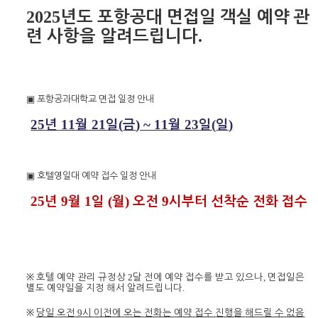
2025
년도
포항공대
면접일
객실
예약
관
.
련
사항을
알려드립니다
▣
포항공과대학교
면접
일정
안내
25
11
21
(
) ~ 11
23
(
)
년
월
일
금
월
일
일
▣
호텔
영일대
예약
접수
일정
안내
25
9
1
(
)
9
년
월
일
월
오전
시부터
선착순
전화
접수
※
2
,
호텔
예약
관리
규정상
달
전에
예약
접수를
받고
있으나
면접일은
.
별도
예약일을
지정
해서
알려드립니다
※
9
당일
오전
시
이전에
오는
전화는
예약
접수
진행을
해드릴
수
없음