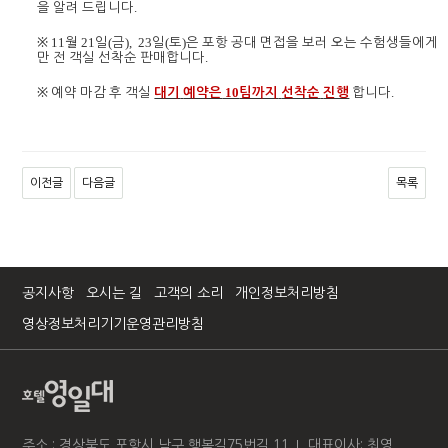
.
을
알려
드립니다
※ 11
21
(
),
23
(
)
월
일
금
일
토
은
포항
공대
면접을
보러
오는
수험생들에게
.
만
전
객실
선착순
판매합니다
※
10
.
예약
마감
후
객실
대기
예약은
팀까지
선착순
진행
합니다
이전글
다음글
목록
공지사항
오시는 길
고객의 소리
개인정보처리방침
영상정보처리기기운영관리방침
주소 : 경상북도 포항시 남구 행복길75번길 11
대표이사: 최영