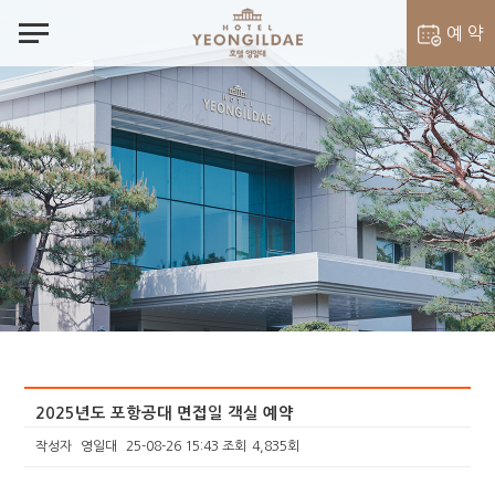
notes
예 약
객실 예약
벨라셰나 예약
2025년도 포항공대 면접일 객실 예약
작성자
영일대
25-08-26 15:43
조회
4,835회
본문