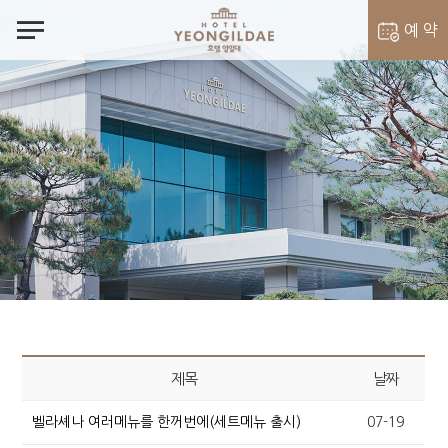
notes
예 약
객실 예약
벨라셰나 예약
제목
날짜
벨라셰나 여러메뉴를 한꺼번에(세트메뉴 출시)
07-19