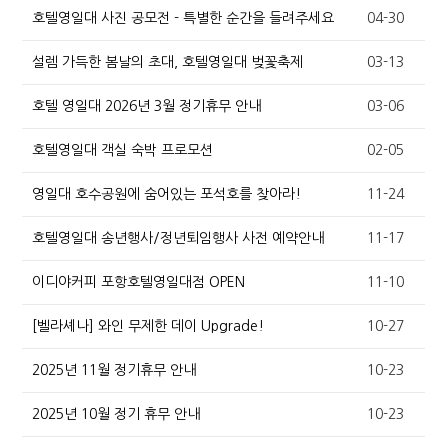
호텔영일대 사진 공모전 - 특별한 순간을 들려주세요
04-30
설렘 가득한 봄날의 초대, 호텔영일대 벚꽃축제
03-13
호텔 영일대 2026년 3월 정기휴무 안내
03-06
호텔영일대 객실 숙박 프로모션
02-05
영일대 호수공원에 숨어있는 포석호를 찾아라!
11-24
호텔영일대 송년행사/정년퇴임행사 사전 예약안내
11-17
이디야커피 포항호텔영일대점 OPEN
11-10
[벨라셰나] 와인 무제한 데이 Upgrade!
10-27
2025년 11월 정기휴무 안내
10-23
2025년 10월 정기 휴무 안내
10-23