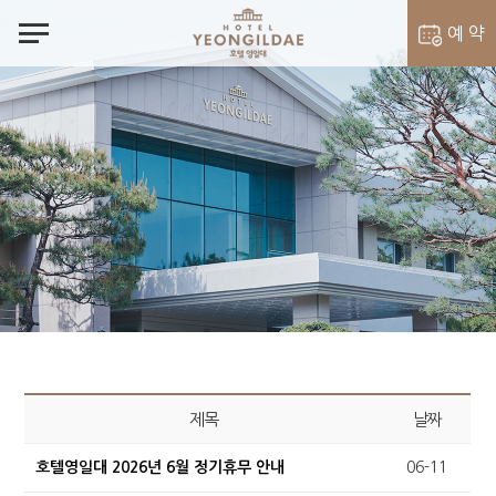
notes
예 약
객실 예약
벨라셰나 예약
제목
날짜
호텔영일대 2026년 6월 정기휴무 안내
06-11