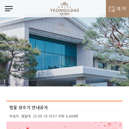
notes
예 약
객실 예약
벨라셰나 예약
벚꽃 성수기 안내공지
작성자
영일대
25-03-19 19:57
조회
6,604회
본문