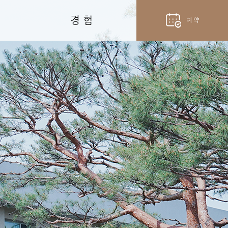
경 험
예 약
hotel
객실 예약
fork_spoon
벨라셰나 예약