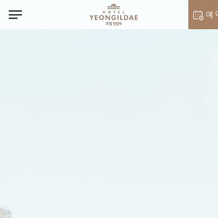
notes
예 
객실 예
벨라셰나 