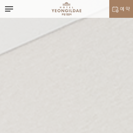
notes
예 약
객실 예약
벨라셰나 예약