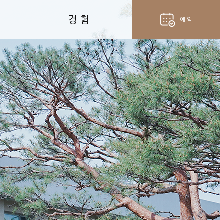
경 험
예 약
hotel
객실 예약
fork_spoon
벨라셰나 예약