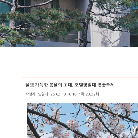
설렘 가득한 봄날의 초대, 호텔영일대 벚꽃축제
작성자
영일대
26-03-13 16:16
조회
2,032회
본문